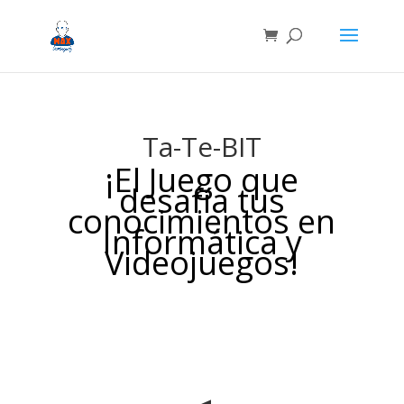
Ta-Te-BIT
¡El Juego que
desafía tus
conocimientos en
Informática y
Videojuegos!